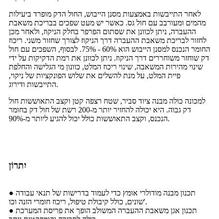
לאחר התייבשות באמצעות מסנן הייבוש, החול הדק מופרד ביעילות
מהמים ומעורבב עם חול גס. כאשר יש מעט שפכים בבריכת משאבת
ההעברה, ניתן לכוונן את שסתום הפרפר בחלק הניקוז, ולאחר מכן
לחזור לבריכת משאבת ההעברה דרך הניקוז לצורך שחזור משני. ריכוז
החומר הנכנס למסנן הייבוש הוא 60% - 75%. לבסוף, השפכים עם חול
דק שוחזר משוחררים דרך הניקוז. ניתן לכוונן את רמת הדקיקות על ידי
שינוי מהירות המשאבה, שינוי ריכוז המלט, כוונון מי הגלישה והחלפת
פיית המלט, על מנת להשלים את שלוש הפונקציות של ניקוי,
התייבשות ודירוג.
למכונה כולה מבנה ציוד סביר, שטח רצפה קטן וקצב התאוששות חול
דק גבוה. היא יכולה להחזיר יותר מ-200 רשת של חול דק בחומר
הנכנס, וקצב התאוששות כולל יכול להגיע ליותר מ-90%.
יִתרוֹן
● תכנון מבנה מודולרי אומץ כדי לעמוד בדרישות של תנאי עבודה
שונים, כולל קיבולת טיפול, ריכוז חומרי הזנה וכו'.
● תכנון אגן משאבת ההעברה המשולב הופך את פריסת המערכת