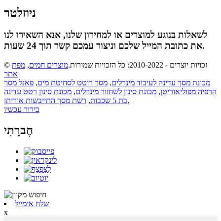
ניוזלטר
לשאלות בנוגע למוצרים או למחירון שלנו, אנא השאירו לנו
את כתובת המייל שלכם וניצור עמכם קשר תוך 24 שעות.
© זכויות יוצרים - 2010-2022: כל הזכויות שמורות.
מוצרים חמים
,
מפת
אתר
מכונת מסך עדינה לעיבוד מינרלים
,
מסך רוטט לסחיטת מים
,
פאנל מסך
הרפיה מפוליאוריטן
,
מכונת סינון לשחזור מינרלים
,
מכונת סינון רטט עדינה
,
בת 5 שכבות
,
רשת מסך התייבשות אוריתן
בירור עכשיו
חֶברָתִי
שלח אימייל
x