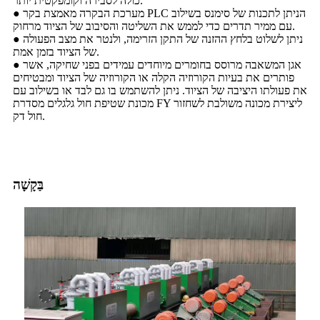
כולה לסבירה וקומפקטית יותר.
● מערכת הבקרה מאמצת בקר PLC הניתן לתכנות של סימנס בשילוב
עם ממיר תדרים כדי לממש את השליטה והסיבוב של הציוד מרחוק.
● ניתן לשלוט בלחץ ההזנה של התקן הזרימה, ולנטר את מצב הפעולה
של הציוד בזמן אמת.
● אגן המשאבה מרוסס בחומרים מיוחדים עמידים בפני שחיקה, אשר
פותרים את בעיות הקורוזיה הקלה או הקורוזיה של הציוד ומבטיחים
את פעולתו היציבה של הציוד. ניתן להשתמש בו גם לבד או בשילוב עם
מכונת שטיפת חול גלגלים מסדרת FY ליצירת מכונה משולבת לשחזור
חול דק.
בַּקָשָׁה