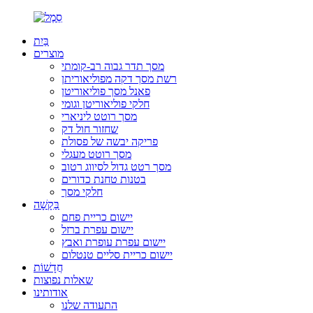
בַּיִת
מוצרים
מסך תדר גבוה רב-קומתי
רשת מסך דקה מפוליאוריתן
פאנל מסך פוליאוריטן
חלקי פוליאוריטן וגומי
מסך רוטט ליניארי
שחזור חול דק
פריקה יבשה של פסולת
מסך רוטט מעגלי
מסך רטט גדול לסיווג רטוב
בטנות טחנת כדורים
חלקי מסך
בַּקָשָׁה
יישום כריית פחם
יישום עפרת ברזל
יישום עפרת עופרת ואבץ
יישום כריית סליים טנטלום
חֲדָשׁוֹת
שאלות נפוצות
אודותינו
התעודה שלנו