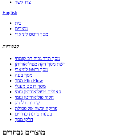
צרו קשר
English
בַּיִת
מוצרים
מסך רוטט ליניארי
קטגוריות
מסך תדר גבוה רב-קומתי
רשת מסך דקה מפוליאוריתן
מסך רוטט ליניארי
מסך בננה
מסך Flip Flow
מסך רוטט מעגלי
פאנלים מפוליאוריטן וגומי
חלקי פוליאוריטן וגומי
שחזור חול דק
פריקה יבשה של פסולת
בטנות טחנת כדורים
חלקי מסך
מוצרים נבחרים