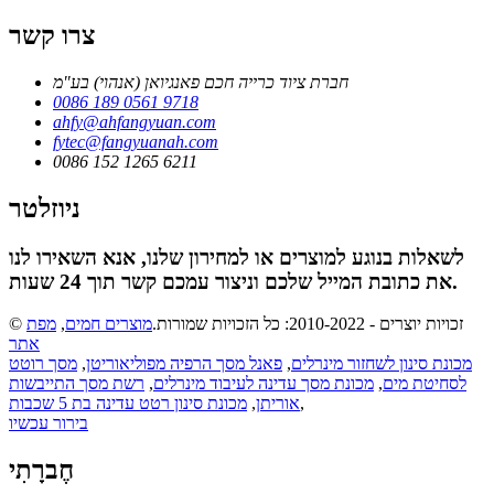
צרו קשר
חברת ציוד כרייה חכם פאנגיואן (אנהוי) בע"מ
0086 189 0561 9718
ahfy@ahfangyuan.com
fytec@fangyuanah.com
0086 152 1265 6211
ניוזלטר
לשאלות בנוגע למוצרים או למחירון שלנו, אנא השאירו לנו
את כתובת המייל שלכם וניצור עמכם קשר תוך 24 שעות.
© זכויות יוצרים - 2010-2022: כל הזכויות שמורות.
מוצרים חמים
,
מפת
אתר
מכונת סינון לשחזור מינרלים
,
פאנל מסך הרפיה מפוליאוריטן
,
מסך רוטט
לסחיטת מים
,
מכונת מסך עדינה לעיבוד מינרלים
,
רשת מסך התייבשות
,
אוריתן
,
מכונת סינון רטט עדינה בת 5 שכבות
בירור עכשיו
חֶברָתִי